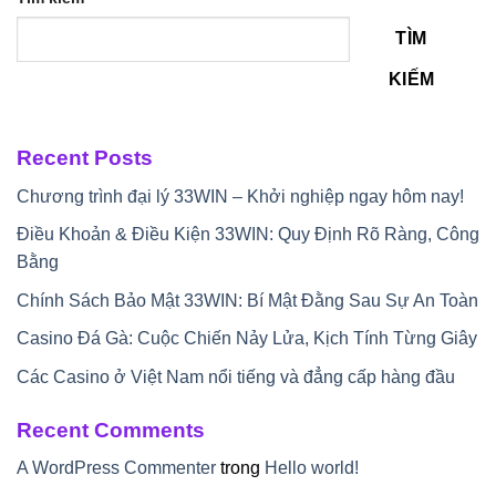
TÌM
KIẾM
Recent Posts
Chương trình đại lý 33WIN – Khởi nghiệp ngay hôm nay!
Điều Khoản & Điều Kiện 33WIN: Quy Định Rõ Ràng, Công
Bằng
Chính Sách Bảo Mật 33WIN: Bí Mật Đằng Sau Sự An Toàn
Casino Đá Gà: Cuộc Chiến Nảy Lửa, Kịch Tính Từng Giây
Các Casino ở Việt Nam nổi tiếng và đẳng cấp hàng đầu
Recent Comments
A WordPress Commenter
trong
Hello world!