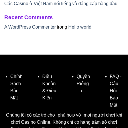
Các Casino ở Việt Nam nổi tiếng và đẳng cấp hàng đầu
Recent Comments
A WordPress Commenter
trong
Hello world!
Chính
Điều
Quyền
FAQ -
Sách
Khoản
Riêng
Câu
Bảo
& Điều
Tư
Hỏi
Mật
Kiện
Bảo
Mật
Chúng tôi có các trò chơi phù hợp với mọi người chơi khi
chơi Casino Online. Không chỉ có hàng trăm trò chơi